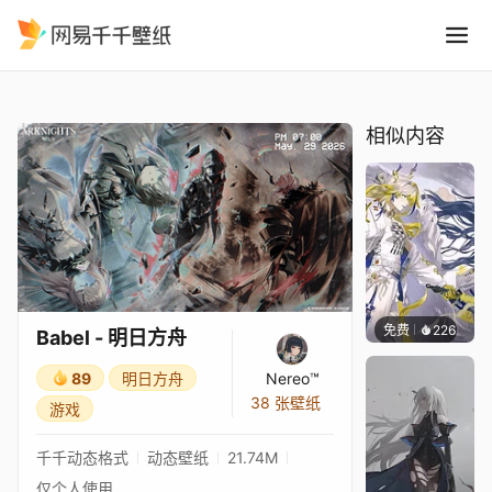
Babel - 明日方舟
精选
Babel - 明日方舟
相似内容
免费
226
小鬼
Babel - 明日方舟
89
明日方舟
Nereo™
38 张壁纸
游戏
千千动态格式
动态壁纸
21.74M
仅个人使用