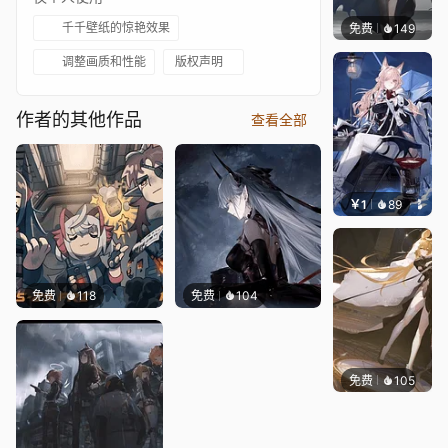
千千壁纸的惊艳效果
免费
149
Kijeth
调整画质和性能
版权声明
作者的其他作品
查看全部
￥1
89
XianR
免费
118
免费
104
免费
105
Kijeth