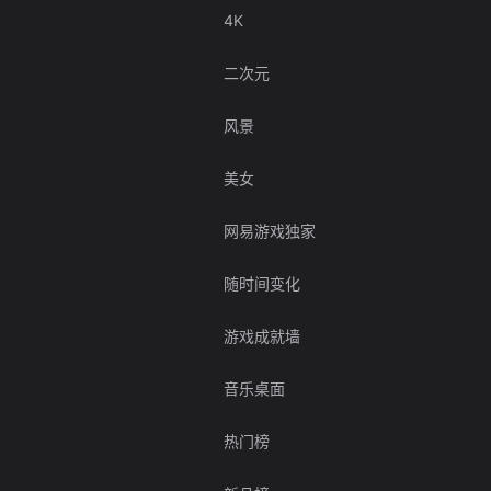
4K
二次元
风景
美女
网易游戏独家
随时间变化
游戏成就墙
音乐桌面
热门榜