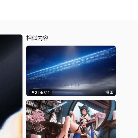
相似内容
￥2
311
栩