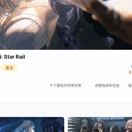
tar Rail
美女
8
千千壁纸的惊艳效果
调整画质和性能
版