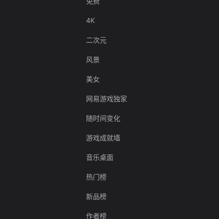
免费
4K
二次元
风景
美女
网易游戏独家
随时间变化
游戏成就墙
音乐桌面
热门榜
新品榜
作者榜