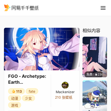
FGO - Archetype: Earth Ar
精选
FGO - Archetype: Earth Arcueid（FA 艺术）
相似内容
免费
236
好看壁
FGO - Archetype:
Earth
Arcueid（FA 艺
113
fate
Mackenizer
术）
210 张壁纸
动漫
少女
游戏