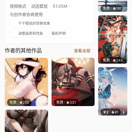
视频格式
动态壁纸
51.05M
免费
161
S37
与创作者协商使用
千千壁纸的惊艳效果
调整画质和性能
版权声明
作者的其他作品
查看全部
免费
249
坤毛锡
免费
272
免费
331
￥2
91
豆子酱e