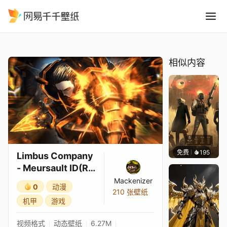
Limbus Company - Meursaul
精选
Limbus Company - Meursault ID(R Corp Rhino)
相似内容
免费
千千壁纸
等作者
195
Limbus Company
- Meursault ID(R
Corp Rhino)
Mackenizer
0
动漫
210 张壁纸
机甲
游戏
视频格式
动态壁纸
6.27M