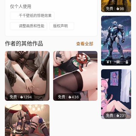
仅个人使用
免费
98
渔小小
千千壁纸的惊艳效果
调整画质和性能
版权声明
作者的其他作品
查看全部
￥1
巽九Nine
免费
1294
免费
436
免费
231
好看壁