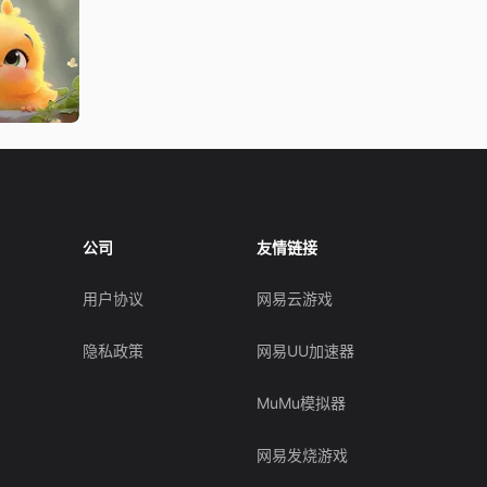
公司
友情链接
用户协议
网易云游戏
隐私政策
网易UU加速器
MuMu模拟器
网易发烧游戏