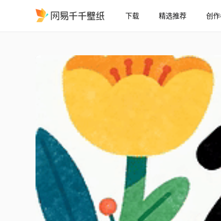
下载
精选推荐
创作
可爱小清新
精选
可爱小清新