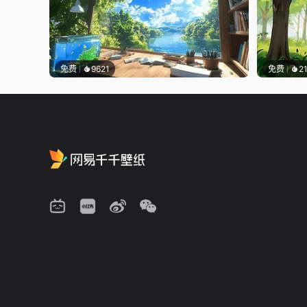
免费
9621
免费
2