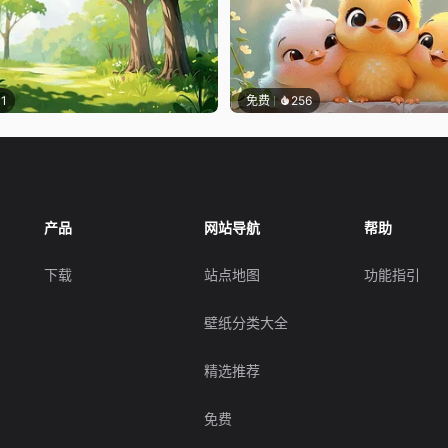
11
免费
256
产品
网站导航
帮助
下载
站点地图
功能指引
壁纸分类大全
精选推荐
免费