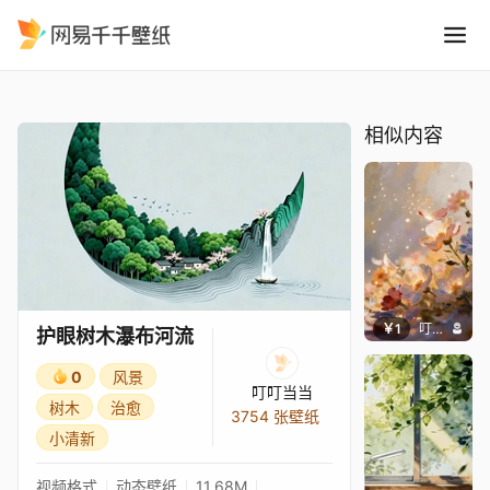
护眼树木瀑布河流
精选
护眼树木瀑布河流
相似内容
￥1
叮叮当当
护眼树木瀑布河流
0
风景
叮叮当当
树木
治愈
3754 张壁纸
小清新
视频格式
动态壁纸
11.68M