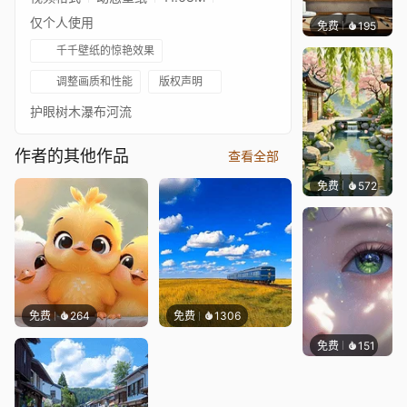
仅个人使用
免费
195
渔小小
千千壁纸的惊艳效果
调整画质和性能
版权声明
护眼树木瀑布河流
作者的其他作品
查看全部
免费
572
渔小小
免费
264
免费
1306
免费
151
星梦