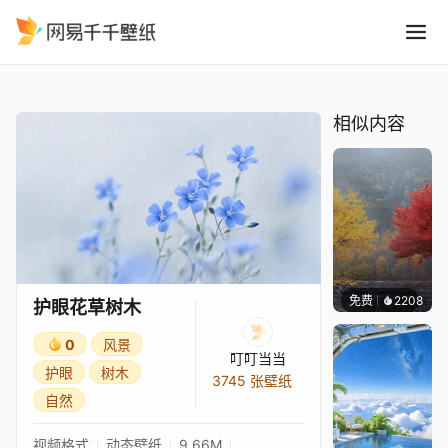
护眼花草树木
精选
护眼花草树木
相似内容
免费
2208
Salyu
护眼花草树木
0
风景
叮叮当当
护眼
树木
3745 张壁纸
自然
视频格式
动态壁纸
9.66M