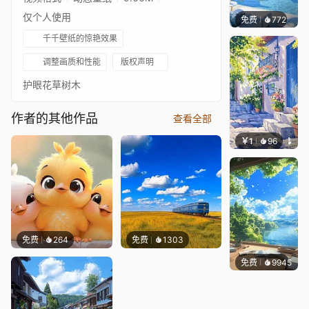
仅个人使用
免费
772
豆子酱e
千千壁纸的惊艳效果
调整画质和性能
版权声明
护眼花草树木
作者的其他作品
查看全部
￥1
96
叮叮当
免费
264
免费
1303
免费
9945
叮叮