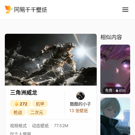
三角洲威龙
精选
三角洲威龙
相似内容
免费
456
辰东壁
三角洲威龙
272
机甲
酷酷的小子
13 张壁纸
枪战
二次元
视频格式
动态壁纸
77.52M
仅个人使用