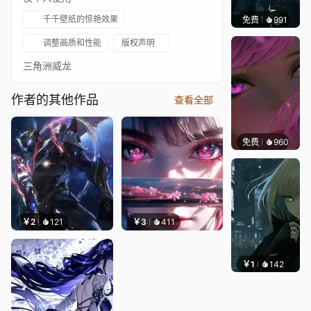
千千壁纸的惊艳效果
免费
991
辰东壁
调整画质和性能
版权声明
三角洲威龙
作者的其他作品
查看全部
免费
960
辰东壁
￥2
121
￥3
411
￥1
142
辰东壁