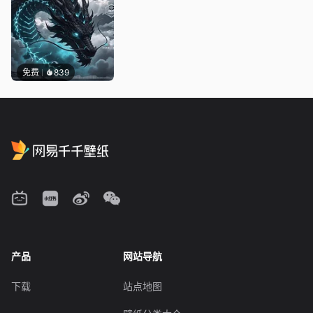
免费
839
产品
网站导航
下载
站点地图