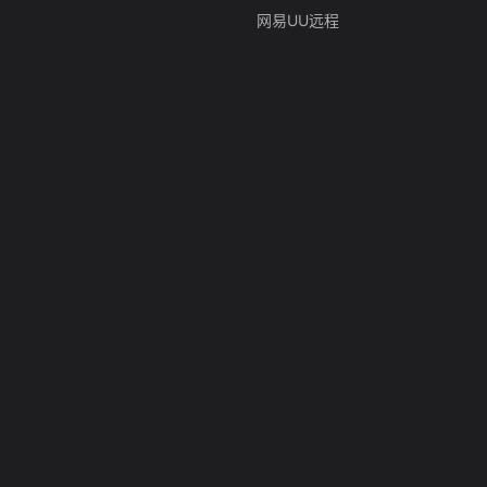
网易UU远程