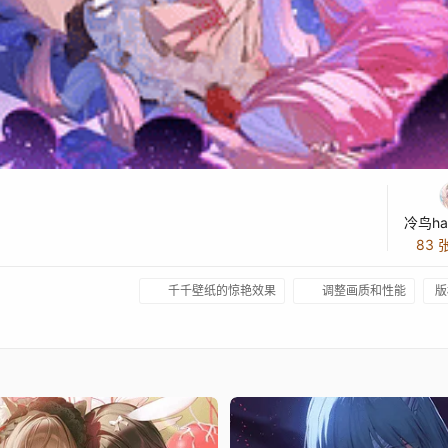
冷鸟ha
83 
千千壁纸的惊艳效果
调整画质和性能
版