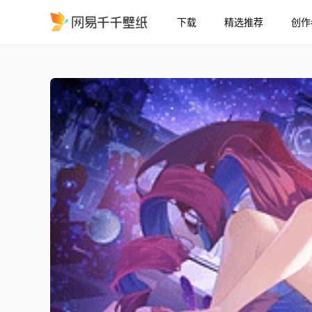
下载
精选推荐
创作
鸣潮 达妮娅
精选
鸣潮 达妮娅