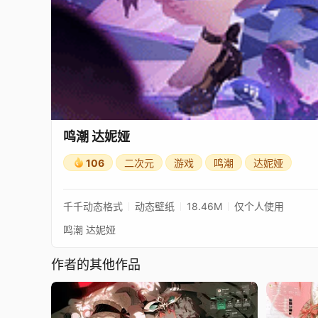
鸣潮 达妮娅
106
二次元
游戏
鸣潮
达妮娅
千千动态格式
动态壁纸
18.46M
仅个人使用
鸣潮 达妮娅
作者的其他作品