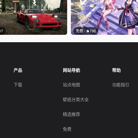
07
免费
196
产品
网站导航
帮助
下载
站点地图
功能指引
壁纸分类大全
精选推荐
免费