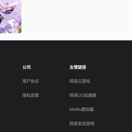
公司
友情链接
用户协议
网易云游戏
隐私政策
网易UU加速器
MuMu模拟器
网易发烧游戏