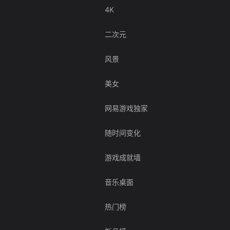
4K
二次元
风景
美女
网易游戏独家
随时间变化
游戏成就墙
音乐桌面
热门榜