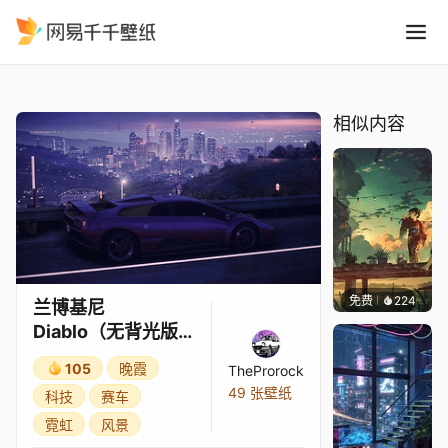
兰博基尼 Diablo无背光版本
精选
兰博基尼 Diablo（无背光版本）
相似内容
免费
224
Max
兰博基尼
Diablo（无背光版
本）
105
晚霞
TheProrock
49 张壁纸
科技
赛车
霓虹
风景