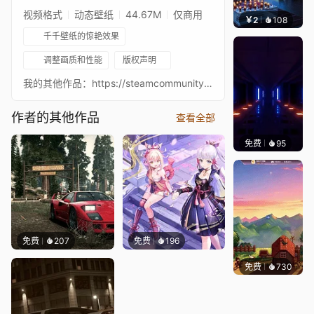
视频格式
动态壁纸
44.67M
仅商用
￥2
108
小皮
千千壁纸的惊艳效果
调整画质和性能
版权声明
我的其他作品：https://steamcommunity.com/sharedfiles/filedetails/?id=1715280001 音乐信息：Cinematic Documentary by AShamaluevMusic。音乐链接：https://youtu.be/EcAX2cbsdRw 原始链接：https://steamcommunity.com/sharedfiles/filedetails/?id=1894885179
作者的其他作品
查看全部
免费
95
VINAY
免费
207
免费
196
免费
730
鲨鲨啊