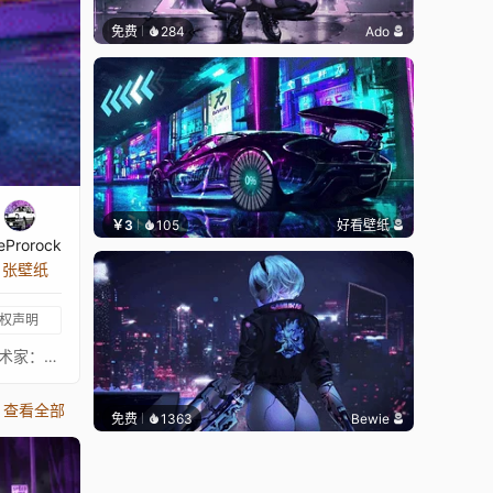
免费
284
Ado
￥3
105
好看壁纸
eProrock
9 张壁纸
权声明
我的其他作品：https://steamcommunity.com/sharedfiles/filedetails/?id=1715280001 歌曲信息： 标题：Goodbye My Dear 艺术家：Steffen Daum 类型：钢琴
查看全部
免费
1363
Bewie