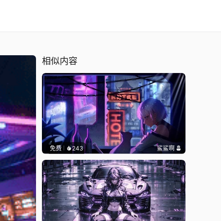
相似内容
免费
243
鲨鲨啊