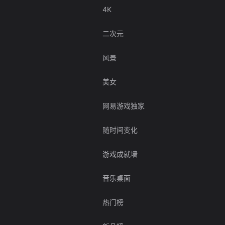
4K
二次元
风景
美女
网易游戏独家
随时间变化
游戏成就墙
音乐桌面
热门榜