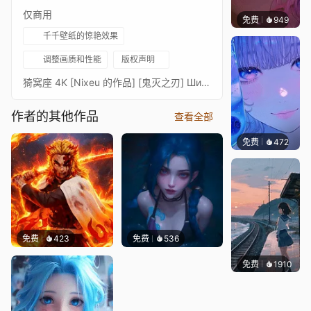
仅商用
免费
949
辰东壁
千千壁纸的惊艳效果
调整画质和性能
版权声明
猗窝座 4K [Nixeu 的作品] [鬼灭之刃] Шинобу Кочо[EU]壁纸由 Gwynbleidd💖猗窝座 4K [Nixeu 的作品] [鬼灭之刃] Шинобу Кочо 4k 动漫 - [3840X2160]🖤带有音乐反应的壁纸[RU]壁纸由 Gwynbleidd 制作💖猗窝座 4K [Nixeu 的作品] [鬼灭之刃] Шинобу Кочо 4k 动漫 - [3840X2160]🖤带有音乐反应的壁纸[壁纸中含音乐 18+]❣
作者的其他作品
查看全部
免费
472
辰东壁
免费
423
免费
536
免费
1910
辰东壁