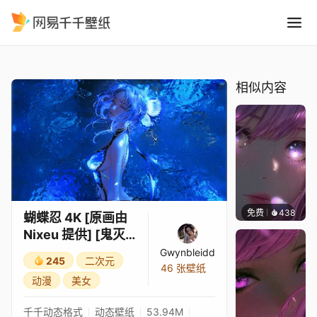
蝴蝶忍 4K 原画由 Nixeu 提供 
精选
蝴蝶忍 4K [原画由 Nixeu 提供] [鬼灭之刃] Шинобу Кочо
相似内容
免费
438
辰东壁
蝴蝶忍 4K [原画由
Nixeu 提供] [鬼灭
之刃] Шинобу
Gwynbleidd
245
二次元
Кочо
46 张壁纸
动漫
美女
千千动态格式
动态壁纸
53.94M