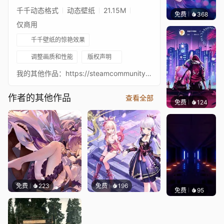
千千动态格式
动态壁纸
21.15M
免费
368
豆子酱e
仅商用
千千壁纸的惊艳效果
调整画质和性能
版权声明
我的其他作品：https://steamcommunity.com/sharedfiles/filedetails/?id=1715280001 音乐：Phonk类型节拍 "Blow My High" (Prod.Mileex) Soundcloud：https://soundcloud.com/mileex/free-phonk-type-beat-blow-my-high-prodmileex 我的YouTube：https://www.youtube.com/channel/UCKs55vvcXX0JoUztu1klUyw _______________________________________________________________ 使用资源： 雨水滑过窗户：https://steamcommunity.com/sharedfiles/filedetails/?id=2098184293 空闲鼠标光标打盹：https://steamcommunity.com/sharedfiles/filedetails/?id=2097549174 雨水飞溅粒子 (2)：https://steamcommunity.com/sharedfiles/filedetails/?id=2128373241 使用效果： 剪裁晕影：https://steamcommunity.com/sharedfiles/filedetails/?id=2138904733
作者的其他作品
查看全部
免费
124
鲨鲨啊
免费
223
免费
196
免费
95
VINAY