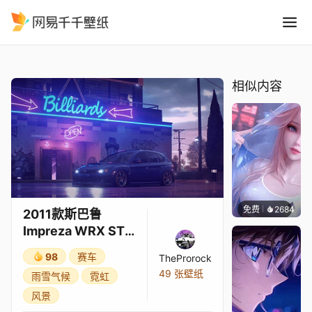
2011款斯巴鲁Impreza WRX
精选
2011款斯巴鲁Impreza WRX STI掀背车
相似内容
免费
2684
豆子酱
2011款斯巴鲁
Impreza WRX STI
掀背车
98
赛车
TheProrock
49 张壁纸
雨雪气候
霓虹
风景