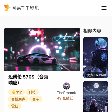
迈凯伦 570S音频响应
精选
迈凯伦 570S（音频响应）
相似内容
免费
1348
Bewi
迈凯伦 570S（音频
响应）
117
科技
TheProrock
49 张壁纸
赛博朋克
赛车
霓虹