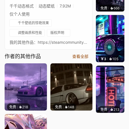
千千动态格式
动态壁纸
7.92M
免费
666
鲨鲨啊
仅个人使用
千千壁纸的惊艳效果
调整画质和性能
版权声明
我的其他作品：https://steamcommunity.com/sharedfiles/filedetails/?id=1715280001 音乐：my!lane - heart Soundcloud：https://soundcloud.com/llllane/heart?utm_source=clipboard&utm_medium=text&utm_campaign=social_sharing my!lane 链接： VK：https://vk.com/lllane Soundcloud：https://soundcloud.com/llllane 我的YouTube：https://www.youtube.com/channel/UCKs55vvcXX0JoUztu1klUyw
作者的其他作品
查看全部
￥3
105
好看
免费
218
免费
148
免费
213
鲨鲨啊