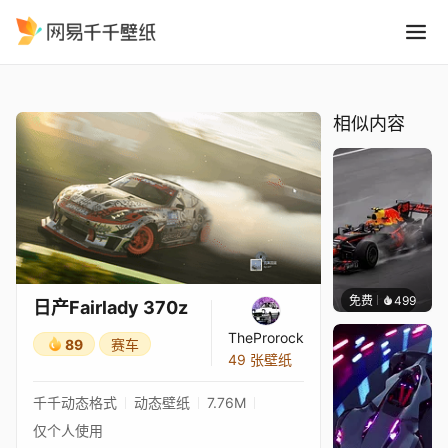
日产Fairlady 370z
精选
日产Fairlady 370z
相似内容
免费
499
Evolut
日产Fairlady 370z
TheProrock
89
赛车
49 张壁纸
千千动态格式
动态壁纸
7.76M
仅个人使用