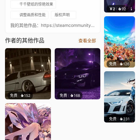
千千壁纸的惊艳效果
￥2
92
心事影
调整画质和性能
版权声明
我的其他作品：https://steamcommunity.com/sharedfiles/filedetails/?id=1715280001 我的YouTube：https://www.youtube.com/channel/UCKs55vvcXX0JoUztu1klUyw 我的社交媒体：https://www.instagram.com/antonphotoff/ 车：nissan fairlady 370z Arkadiy Tsaregradsev (АркадийЦареградцев) failcrew x darkside 拍摄：我 (@antonphotoff)
作者的其他作品
查看全部
免费
126
VARN
免费
152
免费
168
免费
231
Ado