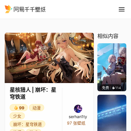
星核猎人 崩坏：星穹铁道
精选
星核猎人 | 崩坏：星穹铁道
相似内容
免费
114
Sharl
星核猎人 | 崩坏：星
穹铁道
99
动漫
少女
serhan1ty
97 张壁纸
崩坏：星穹铁道