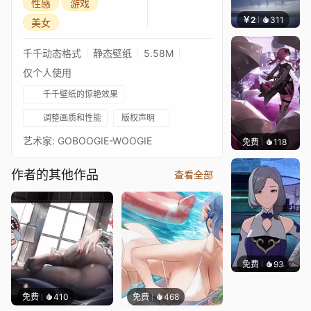
性感
游戏
￥2
311
栩
美女
千千动态格式
静态壁纸
5.58M
仅个人使用
千千壁纸的惊艳效果
调整画质和性能
版权声明
艺术家: GOBOOGIE-WOOGIE
免费
118
John 
作者的其他作品
查看全部
免费
93
｡✧Ma
免费
410
免费
468