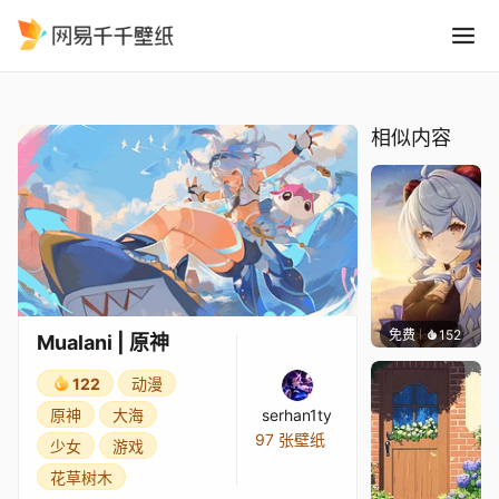
Mualani 原神
精选
Mualani | 原神
相似内容
免费
152
Tikzit
Mualani | 原神
122
动漫
原神
大海
serhan1ty
97 张壁纸
少女
游戏
花草树木