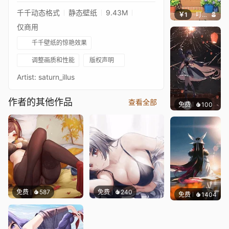
千千动态格式
静态壁纸
9.43M
￥1
叮叮当当
仅商用
千千壁纸的惊艳效果
调整画质和性能
版权声明
Artist: saturn_illus
作者的其他作品
查看全部
免费
100
Sharl
免费
587
免费
240
免费
1404
Lodo