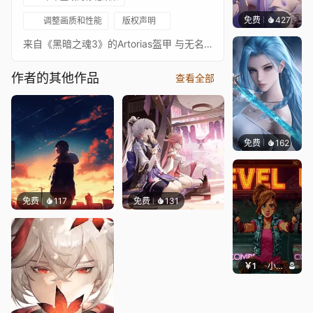
免费
427
好看壁
调整画质和性能
版权声明
来自《黑暗之魂3》的Artorias盔甲 与无名王战斗后的截图 “朋友，不要害怕黑暗，让盛宴开始吧！
作者的其他作品
查看全部
免费
162
好看壁
免费
117
免费
131
￥1
小鹿子