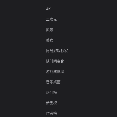
4K
二次元
风景
美女
网易游戏独家
随时间变化
游戏成就墙
音乐桌面
热门榜
新品榜
作者榜