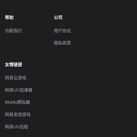
帮助
公司
功能指引
用户协议
隐私政策
友情链接
网易云游戏
网易UU加速器
MuMu模拟器
网易发烧游戏
网易UU远程