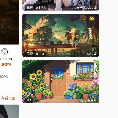
免费
3.7万
豆子酱edda
免费
224
Max
raskan
3 张壁纸
权声明
查看全部
￥1
叮叮当当