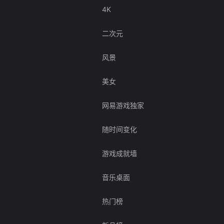
4K
二次元
风景
美女
网易游戏独家
随时间变化
游戏成就墙
音乐桌面
热门榜