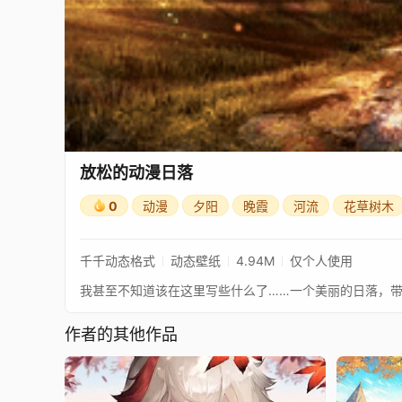
放松的动漫日落
0
动漫
夕阳
晚霞
河流
花草树木
千千动态格式
动态壁纸
4.94M
仅个人使用
我甚至不知道该在这里写些什么了……一个美丽的日落，
作者的其他作品