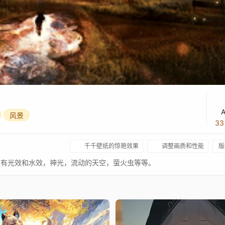
A
风景
3
千千壁纸的惊艳效果
调整画质和性能
版
带有光效和水效，神光，流动的天空，萤火虫等等。