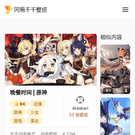
晚餐时间 原神
精选
晚餐时间 | 原神
相似内容
￥1
宅婳氏
晚餐时间 | 原神
94
动漫
Araskan
原神
少女
33 张壁纸
游戏
美女
千千动态格式
动态壁纸
4.73M