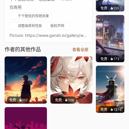
仅商用
免费
155
Tikzit
千千壁纸的惊艳效果
调整画质和性能
版权声明
Picture: https://www.gensh.in/gallery/wallpaper#lg=1&slide=16Original picture made by 呜拉祖拉
作者的其他作品
查看全部
免费
173
Sharl
免费
117
免费
106
免费
1374
Lodo