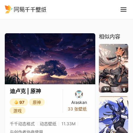
迪卢克 原神
精选
迪卢克 | 原神
相似内容
￥1
宅婳氏
迪卢克 | 原神
97
原神
Araskan
33 张壁纸
游戏
千千动态格式
动态壁纸
11.33M
与创作者协商使用