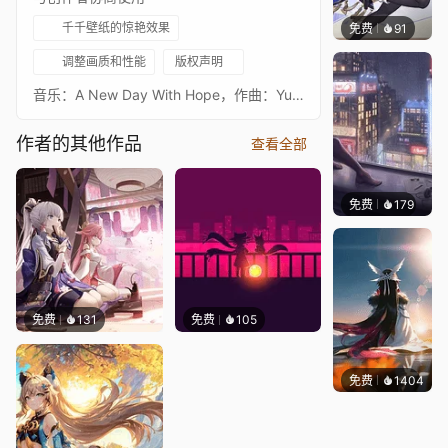
千千壁纸的惊艳效果
免费
91
Tikzit
调整画质和性能
版权声明
音乐：A New Day With Hope，作曲：Yu-Peng Chen，HOYO-MIX
作者的其他作品
查看全部
免费
179
Sharl
免费
131
免费
105
免费
1404
Lodo