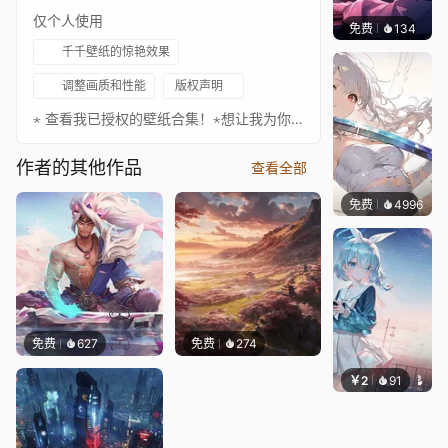
仅个人使用
免费
134
𝑬𝒗𝒆𝑾𝒊𝒏
千千壁纸的惊艳效果
调整画质和性能
版权声明
⋆ 查看我已授权的壁纸合集！⋆想让我为你制作壁纸吗？立即订购！如果你喜欢我的作品，请考虑捐赠。我不是原画的创作者，我只是通过在WE中添加一些效果来编辑这些原画。❧ 支持作者：https://www.artstation.com/lightwing♪ Audiomachine - Vicarious
作者的其他作品
查看全部
免费
4996
꙳NOZ
免费
627
免费
274
￥2
91
豆子酱e