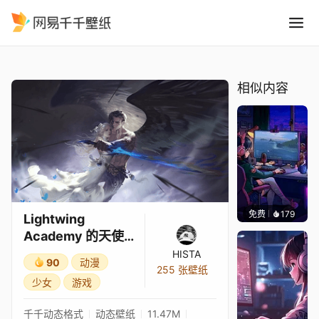
Lightwing Academy 的天
精选
Lightwing Academy 的天使公主，4K
相似内容
免费
179
𝑬𝒗𝒆𝑾𝒊𝒏
Lightwing
Academy 的天使
公主，4K
HISTA
90
动漫
255 张壁纸
少女
游戏
千千动态格式
动态壁纸
11.47M