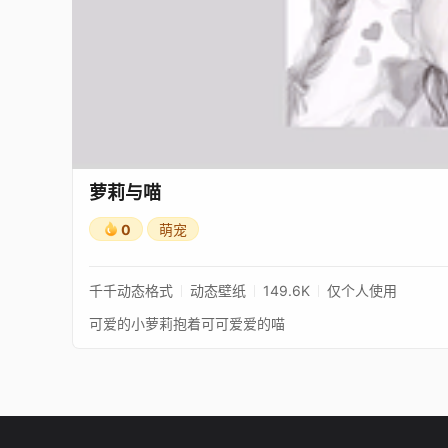
萝莉与喵
0
萌宠
千千动态格式
动态壁纸
149.6K
仅个人使用
可爱的小萝莉抱着可可爱爱的喵