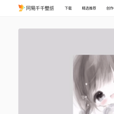
下载
精选推荐
创作
萝莉与喵
精选
萝莉与喵