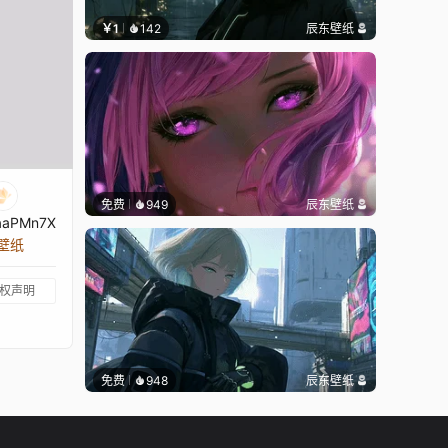
￥1
142
辰东壁纸
免费
949
辰东壁纸
aPMn7X
张壁纸
权声明
免费
948
辰东壁纸