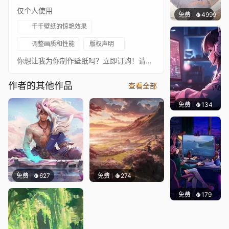
仅个人使用
免费
4999
꙳NOZ
千千壁纸的惊艳效果
调整画质和性能
版权声明
你想让我为你制作壁纸吗？立即订购！请务必关注以下艺术家，欣赏更多精彩作品！❊ 支持作者：https://www.artstation.com/daole• https://www.facebook.com/daole.art♪ Audiomachine - Knights and Lords❧ 你可以在这里关注我：• Twitter • YouTube • Reddit • ArtStation[www.artstation.com]
作者的其他作品
查看全部
免费
134
𝑬𝒗𝒆𝑾𝒊𝒏
免费
627
免费
274
免费
179
𝑬𝒗𝒆𝑾𝒊𝒏