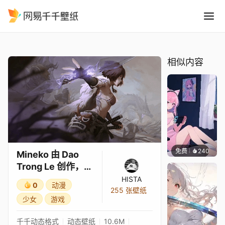
Mineko 由 Dao Trong Le 
精选
Mineko 由 Dao Trong Le 创作，4K
相似内容
免费
240
好看壁
Mineko 由 Dao
Trong Le 创作，
4K
HISTA
0
动漫
255 张壁纸
少女
游戏
千千动态格式
动态壁纸
10.6M