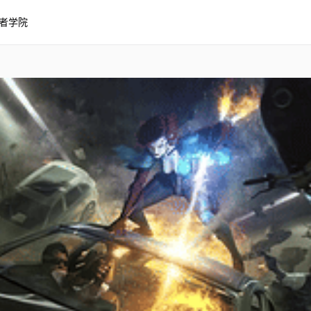
者学院
朋克 2077 中，4K