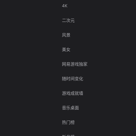
4K
二次元
风景
美女
网易游戏独家
随时间变化
游戏成就墙
音乐桌面
热门榜