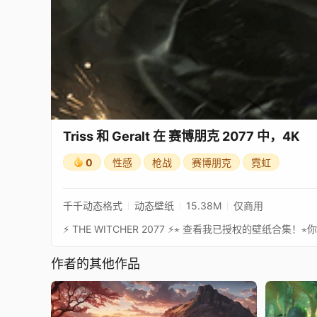
Triss 和 Geralt 在 赛博朋克 2077 中，4K
0
性感
枪战
赛博朋克
霓虹
千千动态格式
动态壁纸
15.38M
仅商用
作者的其他作品