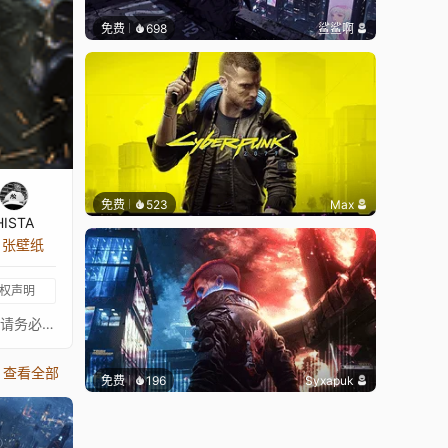
免费
698
鲨鲨啊
免费
523
Max
HISTA
5 张壁纸
权声明
⚡ THE WITCHER 2077 ⚡⋆ 查看我已授权的壁纸合集！⋆你想让我为你制作壁纸吗？现在下单！如果你喜欢我的作品，请考虑捐赠。请务必关注以下艺术家，欣赏更多精彩作品！❊ 支持作者：https://www.artstation.com/rxart♪ TOUTANT - REBIRTH• 请仅通过 Steam 联系我。
查看全部
免费
196
Syxapuk