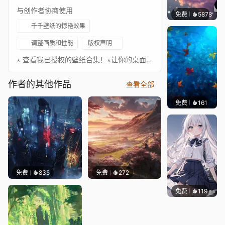
与创作者协商使用
免费
5878
冰茶L
千千壁纸的惊艳效果
调整画质和性能
版权声明
⋆ 查看我已授权的壁纸合集！⋆让你的桌面更出色！你想让我为你制作壁纸吗？立即订购！如果你喜欢我的作品，请考虑捐赠。请务必关注以下艺术家，欣赏更多精彩作品！❊ 支持作者：https://www.artstation.com/filipesouz• https://www.instagram.com/studio.bow/♪ Japanese Fantasy Music - Between Worlds❧ 你可以在这里关注我：• Twitter • YouTube • Reddit • ArtStation • 我的官网
作者的其他作品
查看全部
免费
161
Max
免费
835
免费
272
免费
119
S37