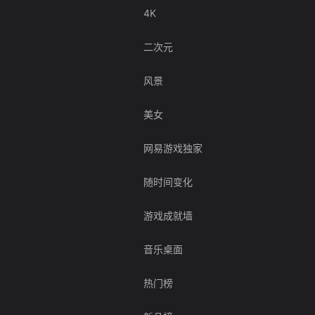
4K
二次元
风景
美女
网易游戏独家
随时间变化
游戏成就墙
音乐桌面
热门榜