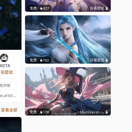
免费
427
好看壁纸
免费
162
好看壁纸
HISTA
5 张壁纸
权声明
⋆ 在这里查看我我已授权的壁纸合集！⋆让你的桌面更出色！请务必关注以下艺术家，欣赏更多精彩作品！❊ 支持作者：https://www.artstation.com/rajawat• https://twitter.com/SpsRajawat• https://www.instagram.com/suren.rajawat/你想让我为你制作壁纸吗？立即订购！如果你喜欢我的作品，请考虑捐赠。♪ Sekiro OST - Ashina Outskirts❧ 你可以在这里关注我：• Twitter • YouTube • Reddit • ArtStation • 我的官网
查看全部
免费
176
｡✧MamiXayah✧｡