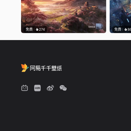
免费
274
免费
8