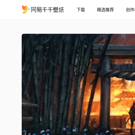
下载
精选推荐
创作
Sekiro 由 Surendra 制
精选
Sekiro 由 Surendra 制作，4K