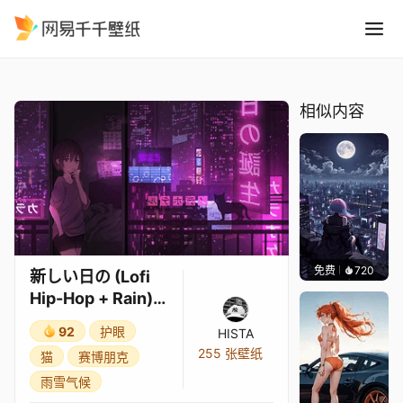
新しい日の Lofi Hip-Hop + Rai
精选
新しい日の (Lofi Hip-Hop + Rain) in 4K
相似内容
免费
720
鲨鲨啊
新しい日の (Lofi
Hip-Hop + Rain)
in 4K
92
护眼
HISTA
255 张壁纸
猫
赛博朋克
雨雪气候