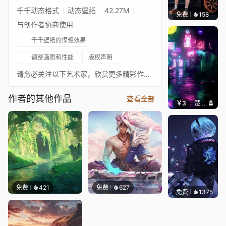
千千动态格式
动态壁纸
42.27M
免费
158
Ado
与创作者协商使用
千千壁纸的惊艳效果
调整画质和性能
版权声明
请务必关注以下艺术家，欣赏更多精彩作品！❊ 支持作者：https://www.pixiv.net/en/users/1056186• https://www.instagram.com/catzz2016• https://twitter.com/2gonode您想让我为您制作壁纸吗？立即订购！♪ 歌曲：• Chef Boy RJ - Moss Garden• a[way] - Those Days• Psalm Trees - Fever• Purrple Cat - Sundae Sunset• Mon-Day - its ok• kudasai - when i see you• Abudance - Chris Mazuera, Tender Spring• ihaveaface - rainy forest• charlie toØ human - moonlight love• HM SURF - 6am• Aeson - Allure• fortnight - 5AM❧ 您可以在这里关注我：• Twitter • YouTube • Reddit • ArtStation • 我的个人网站
作者的其他作品
查看全部
￥3
楚梦缘
免费
421
免费
627
免费
1375
Bewie