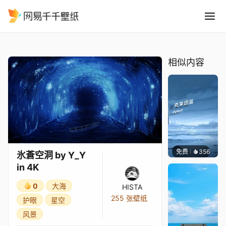
氷蒼空洞 by Y Y in 4K
精选
氷蒼空洞 by Y_Y in 4K
相似内容
免费
356
冰茶Ln
氷蒼空洞 by Y_Y
in 4K
0
大海
HISTA
255 张壁纸
护眼
星空
风景