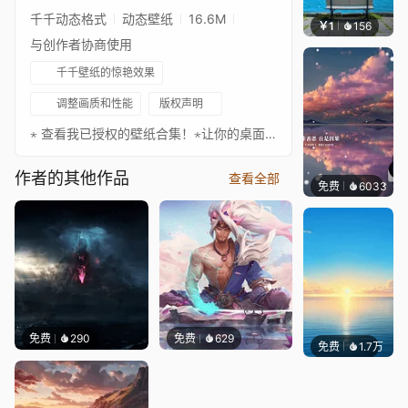
千千动态格式
动态壁纸
16.6M
￥1
156
豆子酱e
与创作者协商使用
千千壁纸的惊艳效果
调整画质和性能
版权声明
⋆ 查看我已授权的壁纸合集！⋆让你的桌面更出色！请务必关注以下艺术家，欣赏更多精彩作品！❊ 支持作者：https://www.pixiv.net/en/users/9678597你想让我为你制作壁纸吗？立即订购！♪ Celtic Mermaid Music - Underwater Cave❧ 你可以在这里关注我：• Twitter • YouTube • Reddit • ArtStation • 我的官网
作者的其他作品
查看全部
免费
6033
冰茶L
免费
290
免费
629
免费
1.7万
Ruth