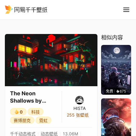
The Neon Shallows by LEIK
精选
The Neon Shallows by LEIKOI
相似内容
免费
675
鲨鲨啊
The Neon
Shallows by
LEIKOI
HISTA
0
科技
255 张壁纸
赛博朋克
霓虹
千千动态格式
动态壁纸
13.06M