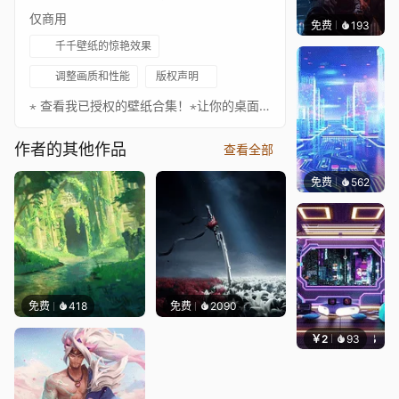
仅商用
免费
193
Syxap
千千壁纸的惊艳效果
调整画质和性能
版权声明
⋆ 查看我已授权的壁纸合集！⋆让你的桌面更出色！请务必关注以下艺术家，欣赏更多精彩作品！❊ 支持作者：https://twitter.com/LEIK0I• https://www.deviantart.com/leikoi你想让我为你制作壁纸吗？立即订购！如果想支持我，请考虑捐赠。♪ Emil Rottmayer - Descend❧ 你可以在这里关注我：• Twitter • YouTube • Reddit • ArtStation • 我的官网
作者的其他作品
查看全部
免费
562
𝑬𝒗𝒆𝑾𝒊𝒏
免费
418
免费
2090
￥2
93
好看壁