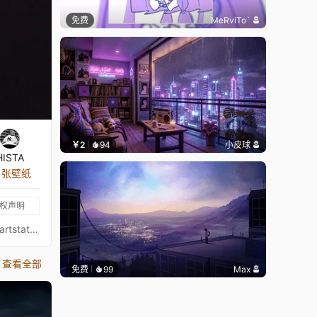
免费
MeRviTo`
￥2
94
小皮球
HISTA
5 张壁纸
权声明
⋆ 查看我已授权的所有壁纸合集！⋆让你的桌面更加出色！请务必关注以下艺术家，欣赏更多精彩作品！❊ 支持作者：https://www.artstation.com/flotucci你想让我为你制作壁纸吗？立即订购！如果你想支持我，请考虑捐赠。♪ Purrple Cat - Midnight Snack❧ 你可以在这里关注我：• Twitter • YouTube • Reddit • ArtStation • 我的官网
查看全部
免费
99
Max