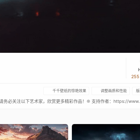
25
千千壁纸的惊艳效果
调整画质和性能
版