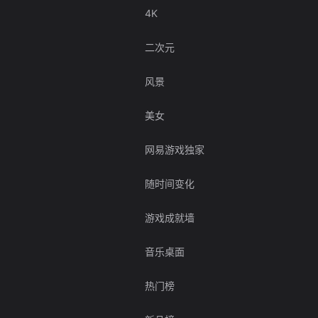
4K
二次元
风景
美女
网易游戏独家
随时间变化
游戏成就墙
音乐桌面
热门榜