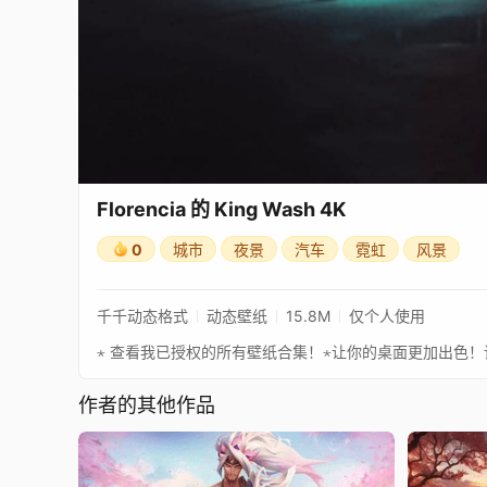
Florencia 的 King Wash 4K
0
城市
夜景
汽车
霓虹
风景
千千动态格式
动态壁纸
15.8M
仅个人使用
作者的其他作品