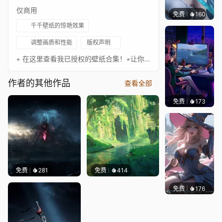
仅商用
免费
160
好看壁
千千壁纸的惊艳效果
调整画质和性能
版权声明
⋆ 在这里查看我已授权的壁纸合集！⋆让你的桌面更出色！请务必关注以下艺术家，欣赏更多精彩作品！❊ 支持作者：https://www.artstation.com/tiantian_huatang_studio你想让我为你制作壁纸吗？立即订购！如果你想支持我，请考虑捐赠。♪ Marcus Warner - The Way of Honour❧ 你可以在这里关注我：• Twitter • YouTube • Reddit • ArtStation • 我的官网
作者的其他作品
查看全部
免费
173
𝑬𝒗𝒆𝑾𝒊𝒏
免费
281
免费
414
免费
176
｡✧Ma