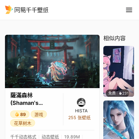
薩滿森林 Shamans Forest in
精选
薩滿森林 (Shaman's Forest) in 4K
相似内容
免费
231
好看壁
薩滿森林
(Shaman's
Forest) in 4K
HISTA
89
游戏
255 张壁纸
花草树木
千千动态格式
动态壁纸
19.89M