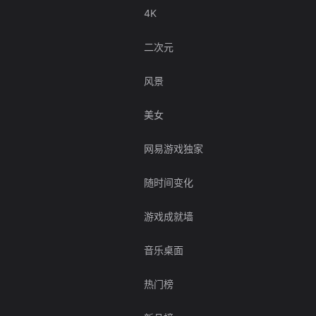
4K
二次元
风景
美女
网易游戏独家
随时间变化
游戏成就墙
音乐桌面
热门榜