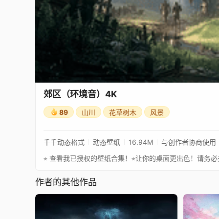
郊区（环境音）4K
89
山川
花草树木
风景
千千动态格式
动态壁纸
16.94M
与创作者协商使用
作者的其他作品