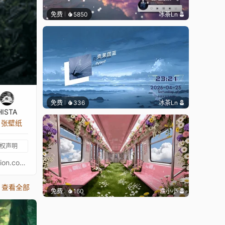
免费
5850
冰茶Ln
免费
336
冰茶Ln
HISTA
5 张壁纸
权声明
⋆ 查看我已授权的壁纸合集！⋆让你的桌面更出色！请务必关注以下艺术家，欣赏更多精彩作品！❊ 支持作者：https://www.artstation.com/toivohuhtaniska你想让我为你制作壁纸吗？立即订购！如果想支持我，请考虑捐赠。♪ Eternal Eclipse - Reach (feat. Merethe Soltvedt)❧ 你可以在这里关注我：• Twitter • YouTube • Reddit • ArtStation • 我的官网
查看全部
免费
160
渔小小