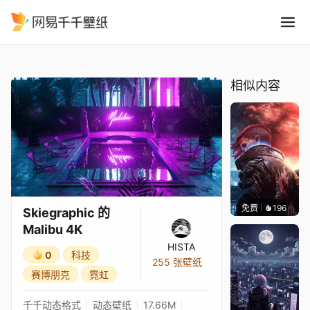
Skiegraphic 的 Malibu 4K
精选
Skiegraphic 的 Malibu 4K
相似内容
免费
196
Syxap
Skiegraphic 的
Malibu 4K
HISTA
0
科技
255 张壁纸
赛博朋克
霓虹
千千动态格式
动态壁纸
17.66M