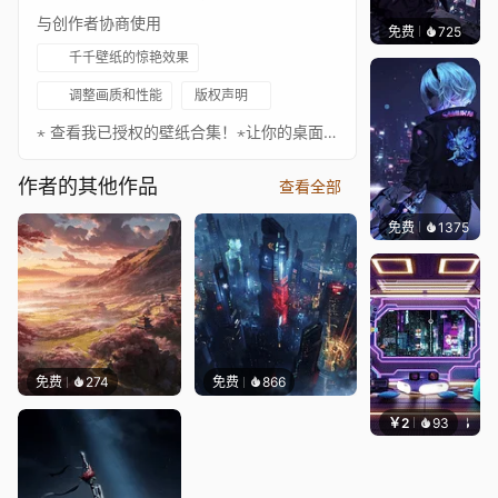
与创作者协商使用
免费
725
鲨鲨啊
千千壁纸的惊艳效果
调整画质和性能
版权声明
⋆ 查看我已授权的壁纸合集！⋆让你的桌面更出色！请务必关注以下艺术家，欣赏更多精彩作品！支持作者：https://www.artstation.com/skiegraphicstudio如果你想支持我，可以考虑捐赠。Whiskey Sours - Squareface你可以在这里关注我：• Twitter • YouTube • Reddit
作者的其他作品
查看全部
免费
1375
Bewie
免费
274
免费
866
￥2
93
好看壁