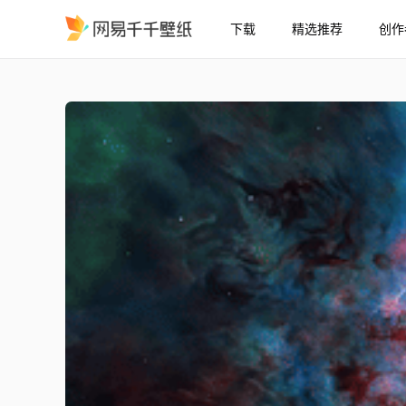
下载
精选推荐
创作
Nebula含视差由Tim制作
精选
Nebula（含视差）由Tim制作，4K