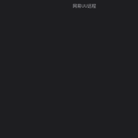
网易UU远程