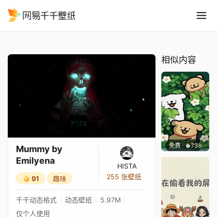
Mummy by Emilyena
精选
Mummy by Emilyena
相似内容
免费
738
渔小小
Mummy by
Emilyena
HISTA
255 张壁纸
91
趣味
千千动态格式
动态壁纸
5.97M
仅个人使用