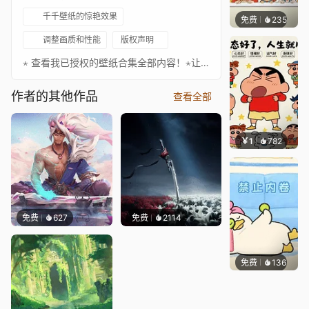
千千壁纸的惊艳效果
免费
235
渔小小
调整画质和性能
版权声明
⋆ 查看我已授权的壁纸合集全部内容！⋆让你的桌面更加出色！请务必关注以下艺术家，欣赏更多精彩作品！支持作者：https://www.artstation.com/emilyena如果你想支持我，可以考虑捐赠。你可以在这里查看支持者名单！Megan McDuffee - Don't Go In There
作者的其他作品
查看全部
￥1
782
渔小小
免费
627
免费
2114
免费
136
渔小小