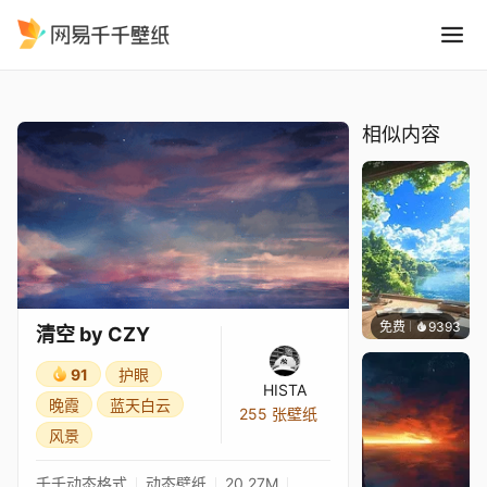
清空 by CZY
精选
清空 by CZY
相似内容
免费
9393
叮叮
清空 by CZY
91
护眼
HISTA
晚霞
蓝天白云
255 张壁纸
风景
千千动态格式
动态壁纸
20.27M