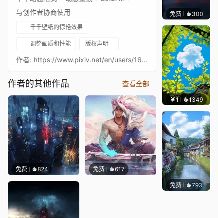
与创作者协商使用
免费
300
辰东壁
千千壁纸的惊艳效果
调整画质和性能
版权声明
作者: https://www.pixiv.net/en/users/16154485 音乐: DYATHON - Life 壁纸合集 捐赠
作者的其他作品
查看全部
￥1
1349
渔小
免费
824
免费
617
免费
793
叮叮当