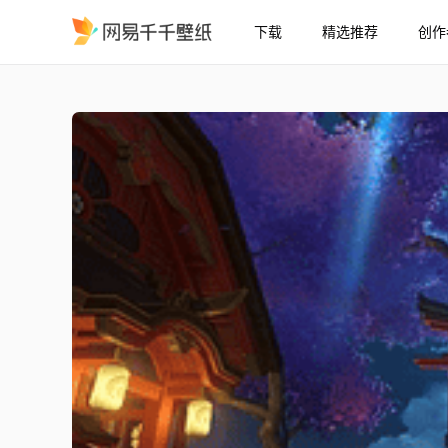
下载
精选推荐
创作
稻妻：樱花树原神
精选
稻妻：樱花树（原神）