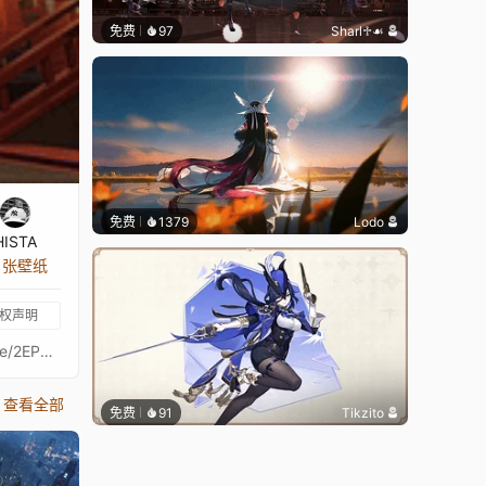
免费
97
Sharl♱☙
免费
1379
Lodo
HISTA
5 张壁纸
权声明
作者：https://genshin.mihoyo.com/music：Vindu - Imperial Garden联系方式：histaoff@gmail.com动画顺序：https://forms.gle/2EPWvcQsKkFSZjmy9壁纸合集 捐赠
查看全部
免费
91
Tikzito