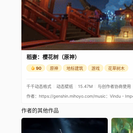
稻妻：樱花树（原神）
90
原神
地标建筑
游戏
花草树木
千千动态格式
动态壁纸
15.47M
与创作者协商使用
作者的其他作品