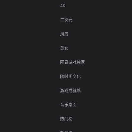
4K
二次元
风景
美女
网易游戏独家
随时间变化
游戏成就墙
音乐桌面
热门榜