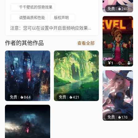
千千壁纸的惊艳效果
免费
240
好看壁
调整画质和性能
版权声明
注意：您可以在设置中开启音频响应效果。别忘了静音音乐！作者：https://www.artstation.com/ianchiew音乐：Ghost of Tsushima - May Your Death Benefit All Beings联系方式：histaoff@gmail.comFIVERR，立即下单！[www.fiverr.com]壁纸合集
作者的其他作品
查看全部
￥1
小鹿子
免费
844
免费
421
免费
176
｡✧Ma