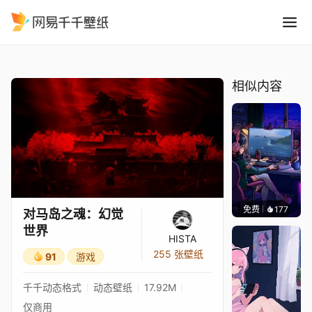
对马岛之魂：幻觉世界
精选
对马岛之魂：幻觉世界
相似内容
免费
177
𝑬𝒗𝒆𝑾𝒊𝒏
对马岛之魂：幻觉
世界
HISTA
255 张壁纸
91
游戏
千千动态格式
动态壁纸
17.92M
仅商用