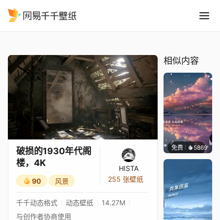
破损的1930年代阁楼，4K
精选
破损的1930年代阁楼，4K
相似内容
免费
5869
冰茶L
破损的1930年代阁
楼，4K
HISTA
255 张壁纸
90
风景
千千动态格式
动态壁纸
14.27M
与创作者协商使用