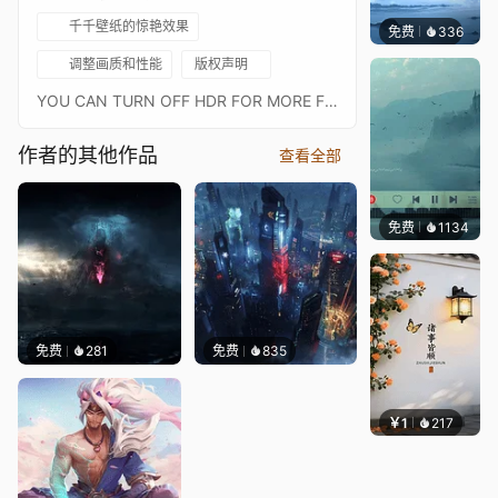
千千壁纸的惊艳效果
免费
336
冰茶Ln
调整画质和性能
版权声明
YOU CAN TURN OFF HDR FOR MORE FPS./ / / 作者未知。 关闭 HDR 以获得更多 FPS。PREVIEW IS RECORDED ON ULTRA SETTINGS./ / / / / / / / / / / / / / / / / / / / / / / 預覽記錄在超設置。author: https://www.artstation.com/christenacontact me: histaoff@gmail.commusic: sinnr x Gemp - Moonlight Glaze/ / APPROVED WORKS
作者的其他作品
查看全部
免费
1134
冰茶L
免费
281
免费
835
￥1
217
渔小小