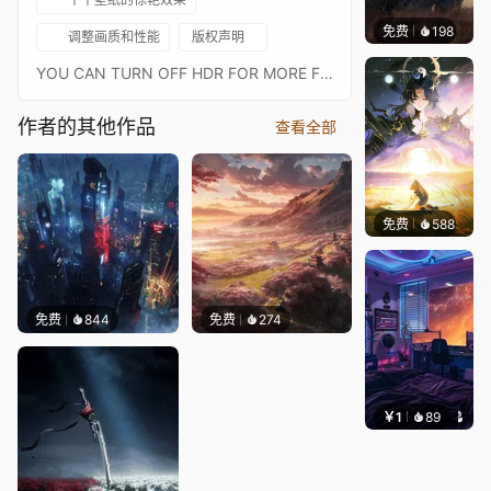
免费
198
Syxap
调整画质和性能
版权声明
YOU CAN TURN OFF HDR FOR MORE FPS./ / / 作者未知。 关闭 HDR 以获得更多 FPS。PREVIEW IS RECORDED ON ULTRA SETTINGS./ / / / / / / / / / / / / / / / / / / / / / / 預覽記錄在超設置。author: https://www.artstation.com/versaalicontact me: histaoff@gmail.commusic: LE SSERAFIM - The World Is My Oyster (Clean Instrumental)/ / APPROVED WORKS
作者的其他作品
查看全部
免费
588
小鬼
免费
844
免费
274
￥1
89
叮叮当