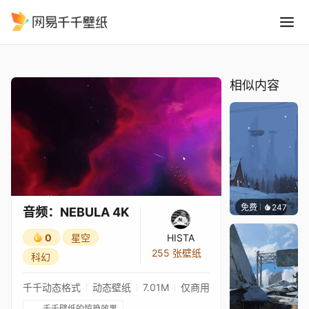
音频：NEBULA 4K
精选
音频：NEBULA 4K
相似内容
免费
247
Syxap
音频：NEBULA 4K
0
星空
HISTA
255 张壁纸
科幻
千千动态格式
动态壁纸
7.01M
仅商用
千千壁纸的惊艳效果