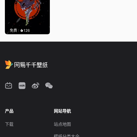
免费
126
产品
网站导航
下载
站点地图
壁纸分类大全