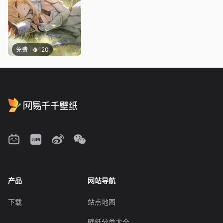
免费
120
产品
网站导航
下载
站点地图
壁纸分类大全