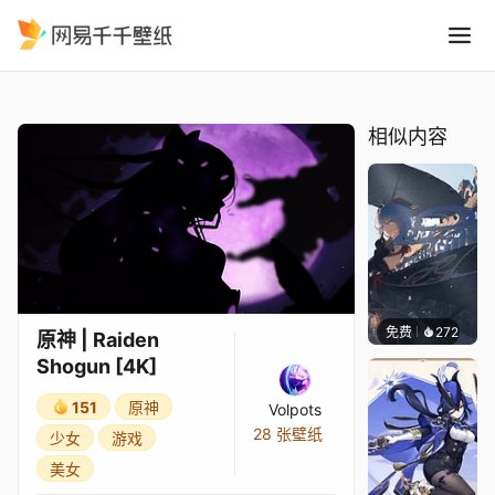
原神 Raiden Shogun 4K
精选
原神 | Raiden Shogun [4K]
相似内容
免费
272
｡✧Ma
原神 | Raiden
Shogun [4K]
151
原神
Volpots
28 张壁纸
少女
游戏
美女