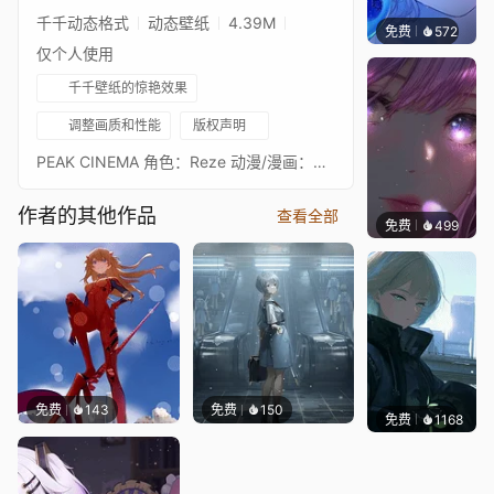
千千动态格式
动态壁纸
4.39M
免费
572
辰东壁
仅个人使用
千千壁纸的惊艳效果
调整画质和性能
版权声明
PEAK CINEMA 角色：Reze 动漫/漫画：Chainsaw Man 类型：恐怖喜剧，动作 原画：lamatozore[x.com]🎆🧿🎶☆*: .｡. o(≧▽≦)o .｡.:*☆🎶🧿🎆 嘿，如果你还不知道，你不必在像 ko-fi 或 Patreon 这样的网站支持我。一个好的评论就足够了！╰(*°▽°*)╯ 顺便说一句，我制作的每一张壁纸都是免费的！（当然，委托除外） 如果你在某种合集（或其他）中购买了这张壁纸，我必须告诉你你被骗了。 请支持壁纸的原画艺术家，给那些人一些爱。 （顺便说一句，如果我在壁纸中使用你的作品，我会给你署名。（但前提是你能证明你是原画艺术家）） ☆*: .｡. .｡.:*☆(☞ﾟヮﾟ)☞ 如果你对我的作品/工作坊感兴趣~~> 这里有更多 ^_^: https://steamcommunity.com/id/tm0ji/myworkshopfiles/ 爱与和平 💕✌🏻🎆🧿🎶(❁´◡`❁)🎶🧿🎆
作者的其他作品
查看全部
免费
499
辰东壁
免费
143
免费
150
免费
1168
辰东壁