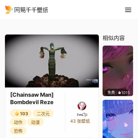
Chainsaw Man Bombdevil 
精选
[Chainsaw Man] Bombdevil Reze
相似内容
免费
1015
辰东壁
[Chainsaw Man]
Bombdevil Reze
103
二次元
𝓽𝓶𝓞𝓳𝓲
43 张壁纸
动作
动漫
恐怖