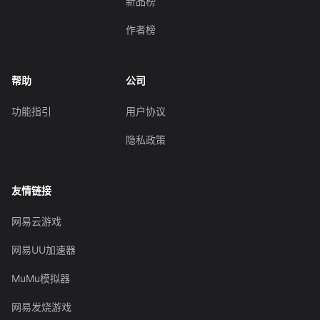
新品榜
作者榜
帮助
公司
功能指引
用户协议
隐私政策
友情链接
网易云游戏
网易UU加速器
MuMu模拟器
网易发烧游戏