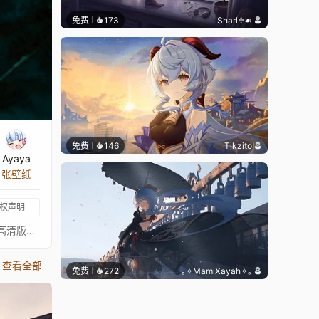
免费
173
Sharl♱☙
免费
146
Tikzito
Ayaya
 张壁纸
权声明
Kaz 的原画：https://twitter.com/kio_azura/status/1353734997044203522 查看 Kaz 的原画：https://twitter.com/Kio_Azura 高清版本：https://www.youtube.com/watch?v=8f83g6A3IQo ⠀⠀⠀
查看全部
免费
272
｡✧MamiXayah✧｡