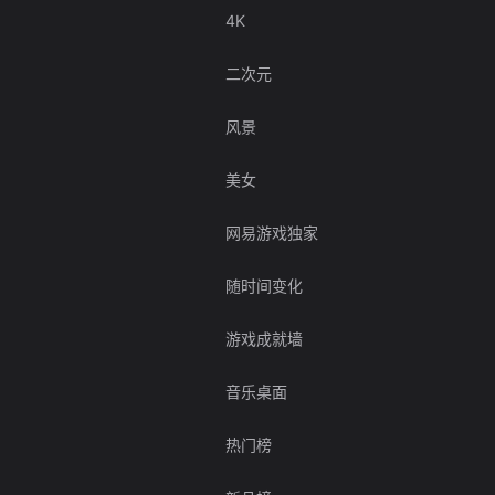
4K
二次元
风景
美女
网易游戏独家
随时间变化
游戏成就墙
音乐桌面
热门榜