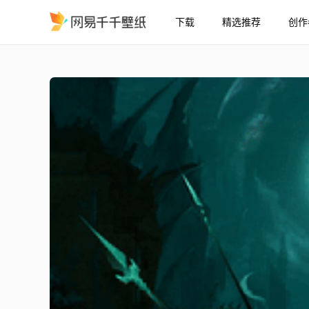
下载
精选推荐
创作
魈 恶魔征服者 - 原神
精选
魈 “恶魔征服者” - 原神