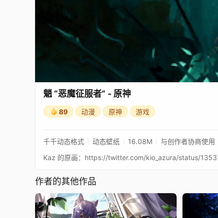
魈 “恶魔征服者” - 原神
89
动漫
原神
游戏
千千动态格式
动态壁纸
16.08M
与创作者协商使用
作者的其他作品