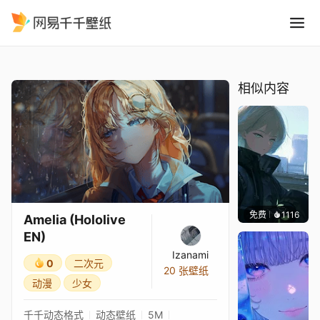
Amelia Hololive EN
精选
Amelia (Hololive EN)
相似内容
免费
1116
辰东壁
Amelia (Hololive
EN)
Izanami
0
二次元
20 张壁纸
动漫
少女
千千动态格式
动态壁纸
5M